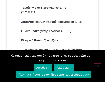
Ταμείο Υγείας Προσωπικού Ε.Τ.Ε.
(Τ.Υ.Π.Ε.Τ.)
Ασφαλιστικοί Οργανισμοί Προσωπικού Ε.Τ.Ε.
Εθνική Τράπεζα της Ελλάδος (E.T.E.)
Ελληνική Ένωση Τραπεζών
Σύλλογος με παιδιά Α.με.Α. εργαζομένων και
συνταξιούχων Ε.Τ.Ε.
Χρησιμοποιώντας αυτόν τον ιστότοπο, συμφωνείτε με τη
χρήση των cookies
Υπουργείο Εργασίας και Κοινωνικών
Αποδοχή
Απόρριψη
Υποθέσεων
Πολιτική Προστασίας Προσωπικών Δεδομένων
Δημοκρατική Συνδικαλιστική Ενότητα