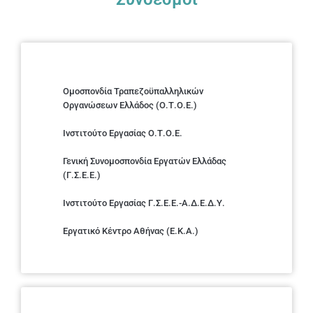
Ομοσπονδία Τραπεζοϋπαλληλικών
Οργανώσεων Ελλάδος (Ο.Τ.Ο.Ε.)
Ινστιτούτο Εργασίας Ο.Τ.Ο.Ε.
Γενική Συνομοσπονδία Εργατών Ελλάδας
(Γ.Σ.Ε.Ε.)
Ινστιτούτο Εργασίας Γ.Σ.Ε.Ε.-Α.Δ.Ε.Δ.Υ.
Εργατικό Κέντρο Αθήνας (Ε.Κ.Α.)