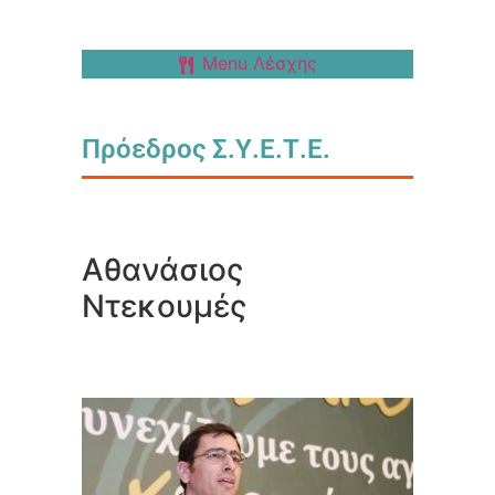
Menu Λέσχης
Πρόεδρος Σ.Υ.Ε.Τ.Ε.
Αθανάσιος
Ντεκουμές