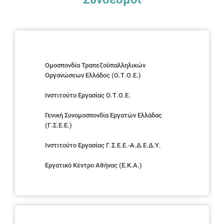
Ομοσπονδία Τραπεζοϋπαλληλικών
Οργανώσεων Ελλάδος (Ο.Τ.Ο.Ε.)
Ινστιτούτο Εργασίας Ο.Τ.Ο.Ε.
Γενική Συνομοσπονδία Εργατών Ελλάδας
(Γ.Σ.Ε.Ε.)
Ινστιτούτο Εργασίας Γ.Σ.Ε.Ε.-Α.Δ.Ε.Δ.Υ.
Εργατικό Κέντρο Αθήνας (Ε.Κ.Α.)