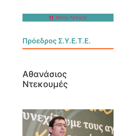
Menu Λέσχης
Πρόεδρος Σ.Υ.Ε.Τ.Ε.
Αθανάσιος
Ντεκουμές