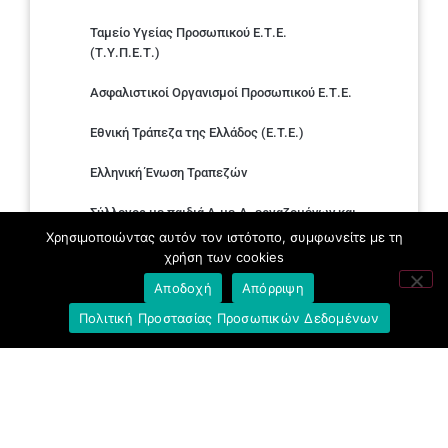
Ταμείο Υγείας Προσωπικού Ε.Τ.Ε.
(Τ.Υ.Π.Ε.Τ.)
Ασφαλιστικοί Οργανισμοί Προσωπικού Ε.Τ.Ε.
Εθνική Τράπεζα της Ελλάδος (E.T.E.)
Ελληνική Ένωση Τραπεζών
Σύλλογος με παιδιά Α.με.Α. εργαζομένων και
συνταξιούχων Ε.Τ.Ε.
Χρησιμοποιώντας αυτόν τον ιστότοπο, συμφωνείτε με τη
χρήση των cookies
Υπουργείο Εργασίας και Κοινωνικών
Αποδοχή
Απόρριψη
Υποθέσεων
Πολιτική Προστασίας Προσωπικών Δεδομένων
Δημοκρατική Συνδικαλιστική Ενότητα