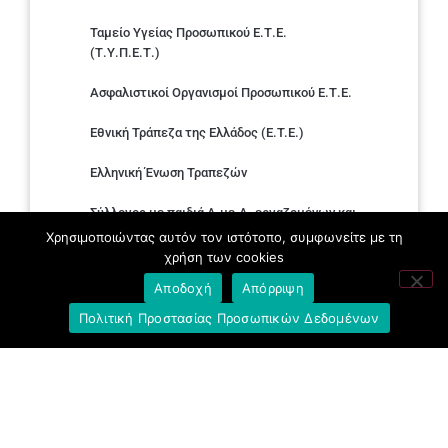
Ταμείο Υγείας Προσωπικού Ε.Τ.Ε.
(Τ.Υ.Π.Ε.Τ.)
Ασφαλιστικοί Οργανισμοί Προσωπικού Ε.Τ.Ε.
Εθνική Τράπεζα της Ελλάδος (E.T.E.)
Ελληνική Ένωση Τραπεζών
Σύλλογος με παιδιά Α.με.Α. εργαζομένων και
συνταξιούχων Ε.Τ.Ε.
Χρησιμοποιώντας αυτόν τον ιστότοπο, συμφωνείτε με τη
χρήση των cookies
Υπουργείο Εργασίας και Κοινωνικών
Αποδοχή
Απόρριψη
Υποθέσεων
Πολιτική Προστασίας Προσωπικών Δεδομένων
Δημοκρατική Συνδικαλιστική Ενότητα