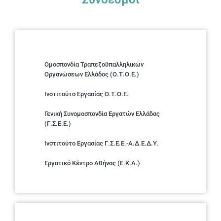
Ομοσπονδία Τραπεζοϋπαλληλικών
Οργανώσεων Ελλάδος (Ο.Τ.Ο.Ε.)
Ινστιτούτο Εργασίας Ο.Τ.Ο.Ε.
Γενική Συνομοσπονδία Εργατών Ελλάδας
(Γ.Σ.Ε.Ε.)
Ινστιτούτο Εργασίας Γ.Σ.Ε.Ε.-Α.Δ.Ε.Δ.Υ.
Εργατικό Κέντρο Αθήνας (Ε.Κ.Α.)