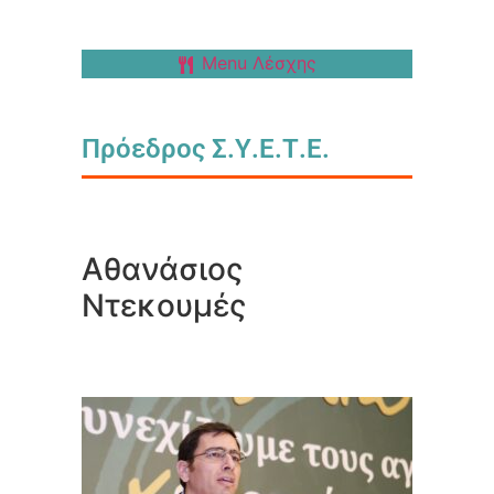
Menu Λέσχης
Πρόεδρος Σ.Υ.Ε.Τ.Ε.
Αθανάσιος
Ντεκουμές