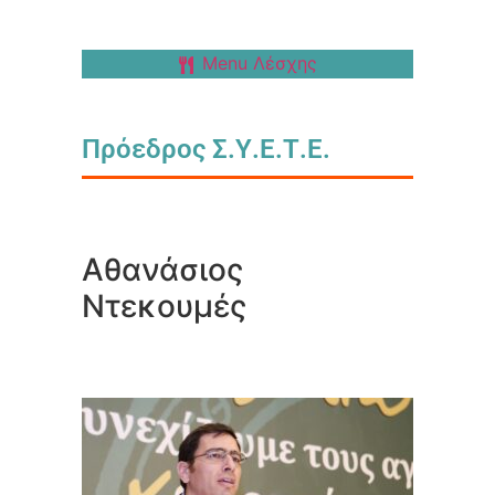
Menu Λέσχης
Πρόεδρος Σ.Υ.Ε.Τ.Ε.
Αθανάσιος
Ντεκουμές