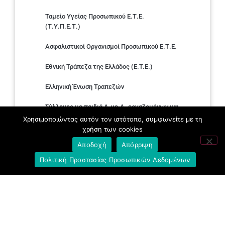
Ταμείο Υγείας Προσωπικού Ε.Τ.Ε.
(Τ.Υ.Π.Ε.Τ.)
Ασφαλιστικοί Οργανισμοί Προσωπικού Ε.Τ.Ε.
Εθνική Τράπεζα της Ελλάδος (E.T.E.)
Ελληνική Ένωση Τραπεζών
Σύλλογος με παιδιά Α.με.Α. εργαζομένων και
συνταξιούχων Ε.Τ.Ε.
Χρησιμοποιώντας αυτόν τον ιστότοπο, συμφωνείτε με τη
χρήση των cookies
Υπουργείο Εργασίας και Κοινωνικών
Αποδοχή
Απόρριψη
Υποθέσεων
Πολιτική Προστασίας Προσωπικών Δεδομένων
Δημοκρατική Συνδικαλιστική Ενότητα