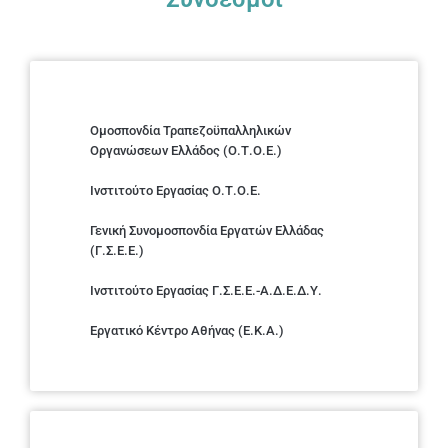
Ομοσπονδία Τραπεζοϋπαλληλικών
Οργανώσεων Ελλάδος (Ο.Τ.Ο.Ε.)
Ινστιτούτο Εργασίας Ο.Τ.Ο.Ε.
Γενική Συνομοσπονδία Εργατών Ελλάδας
(Γ.Σ.Ε.Ε.)
Ινστιτούτο Εργασίας Γ.Σ.Ε.Ε.-Α.Δ.Ε.Δ.Υ.
Εργατικό Κέντρο Αθήνας (Ε.Κ.Α.)