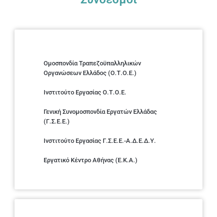
Ομοσπονδία Τραπεζοϋπαλληλικών
Οργανώσεων Ελλάδος (Ο.Τ.Ο.Ε.)
Ινστιτούτο Εργασίας Ο.Τ.Ο.Ε.
Γενική Συνομοσπονδία Εργατών Ελλάδας
(Γ.Σ.Ε.Ε.)
Ινστιτούτο Εργασίας Γ.Σ.Ε.Ε.-Α.Δ.Ε.Δ.Υ.
Εργατικό Κέντρο Αθήνας (Ε.Κ.Α.)