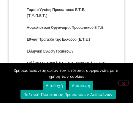
Ταμείο Υγείας Προσωπικού Ε.Τ.Ε.
(Τ.Υ.Π.Ε.Τ.)
Ασφαλιστικοί Οργανισμοί Προσωπικού Ε.Τ.Ε.
Εθνική Τράπεζα της Ελλάδος (E.T.E.)
Ελληνική Ένωση Τραπεζών
Σύλλογος με παιδιά Α.με.Α. εργαζομένων και
συνταξιούχων Ε.Τ.Ε.
Χρησιμοποιώντας αυτόν τον ιστότοπο, συμφωνείτε με τη
χρήση των cookies
Υπουργείο Εργασίας και Κοινωνικών
Αποδοχή
Απόρριψη
Υποθέσεων
Πολιτική Προστασίας Προσωπικών Δεδομένων
Δημοκρατική Συνδικαλιστική Ενότητα