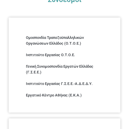
Ομοσπονδία Τραπεζοϋπαλληλικών
Οργανώσεων Ελλάδος (Ο.Τ.Ο.Ε.)
Ινστιτούτο Εργασίας Ο.Τ.Ο.Ε.
Γενική Συνομοσπονδία Εργατών Ελλάδας
(Γ.Σ.Ε.Ε.)
Ινστιτούτο Εργασίας Γ.Σ.Ε.Ε.-Α.Δ.Ε.Δ.Υ.
Εργατικό Κέντρο Αθήνας (Ε.Κ.Α.)