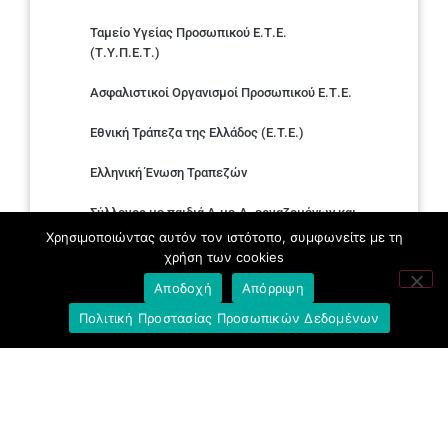
Ταμείο Υγείας Προσωπικού Ε.Τ.Ε.
(Τ.Υ.Π.Ε.Τ.)
Ασφαλιστικοί Οργανισμοί Προσωπικού Ε.Τ.Ε.
Εθνική Τράπεζα της Ελλάδος (E.T.E.)
Ελληνική Ένωση Τραπεζών
Σύλλογος με παιδιά Α.με.Α. εργαζομένων και
συνταξιούχων Ε.Τ.Ε.
Χρησιμοποιώντας αυτόν τον ιστότοπο, συμφωνείτε με τη
χρήση των cookies
Υπουργείο Εργασίας και Κοινωνικών
Αποδοχή
Απόρριψη
Υποθέσεων
Πολιτική Προστασίας Προσωπικών Δεδομένων
Δημοκρατική Συνδικαλιστική Ενότητα