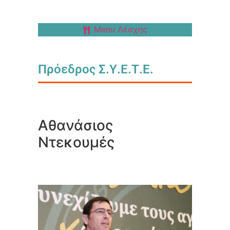
Menu Λέσχης
Πρόεδρος Σ.Υ.Ε.Τ.Ε.
Αθανάσιος
Ντεκουμές