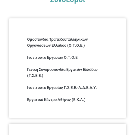
Ομοσπονδία Τραπεζοϋπαλληλικών
Οργανώσεων Ελλάδος (Ο.Τ.Ο.Ε.)
Ινστιτούτο Εργασίας Ο.Τ.Ο.Ε.
Γενική Συνομοσπονδία Εργατών Ελλάδας
(Γ.Σ.Ε.Ε.)
Ινστιτούτο Εργασίας Γ.Σ.Ε.Ε.-Α.Δ.Ε.Δ.Υ.
Εργατικό Κέντρο Αθήνας (Ε.Κ.Α.)