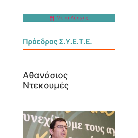
Menu Λέσχης
Πρόεδρος Σ.Υ.Ε.Τ.Ε.
Αθανάσιος
Ντεκουμές