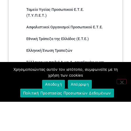
Ταμείο Υγείας Προσωπικού Ε.Τ.Ε.
(Τ.Υ.Π.Ε.Τ.)
Ασφαλιστικοί Οργανισμοί Προσωπικού Ε.Τ.Ε.
Εθνική Τράπεζα της Ελλάδος (E.T.E.)
Ελληνική Ένωση Τραπεζών
Σύλλογος με παιδιά Α.με.Α. εργαζομένων και
συνταξιούχων Ε.Τ.Ε.
Χρησιμοποιώντας αυτόν τον ιστότοπο, συμφωνείτε με τη
χρήση των cookies
Υπουργείο Εργασίας και Κοινωνικών
Αποδοχή
Απόρριψη
Υποθέσεων
Πολιτική Προστασίας Προσωπικών Δεδομένων
Δημοκρατική Συνδικαλιστική Ενότητα