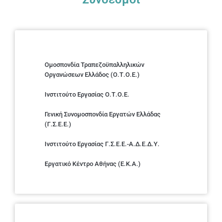
Ομοσπονδία Τραπεζοϋπαλληλικών
Οργανώσεων Ελλάδος (Ο.Τ.Ο.Ε.)
Ινστιτούτο Εργασίας Ο.Τ.Ο.Ε.
Γενική Συνομοσπονδία Εργατών Ελλάδας
(Γ.Σ.Ε.Ε.)
Ινστιτούτο Εργασίας Γ.Σ.Ε.Ε.-Α.Δ.Ε.Δ.Υ.
Εργατικό Κέντρο Αθήνας (Ε.Κ.Α.)