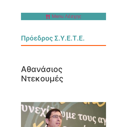
Menu Λέσχης
Πρόεδρος Σ.Υ.Ε.Τ.Ε.
Αθανάσιος
Ντεκουμές