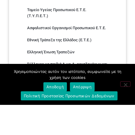
Ταμείο Υγείας Προσωπικού Ε.Τ.Ε.
(Τ.Υ.Π.Ε.Τ.)
Ασφαλιστικοί Οργανισμοί Προσωπικού Ε.Τ.Ε.
Εθνική Τράπεζα της Ελλάδος (E.T.E.)
Ελληνική Ένωση Τραπεζών
Σύλλογος με παιδιά Α.με.Α. εργαζομένων και
συνταξιούχων Ε.Τ.Ε.
Χρησιμοποιώντας αυτόν τον ιστότοπο, συμφωνείτε με τη
χρήση των cookies
Υπουργείο Εργασίας και Κοινωνικών
Αποδοχή
Απόρριψη
Υποθέσεων
Πολιτική Προστασίας Προσωπικών Δεδομένων
Δημοκρατική Συνδικαλιστική Ενότητα