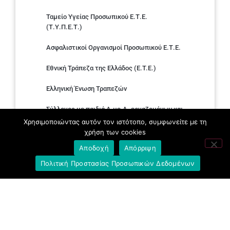
Ταμείο Υγείας Προσωπικού Ε.Τ.Ε.
(Τ.Υ.Π.Ε.Τ.)
Ασφαλιστικοί Οργανισμοί Προσωπικού Ε.Τ.Ε.
Εθνική Τράπεζα της Ελλάδος (E.T.E.)
Ελληνική Ένωση Τραπεζών
Σύλλογος με παιδιά Α.με.Α. εργαζομένων και
συνταξιούχων Ε.Τ.Ε.
Χρησιμοποιώντας αυτόν τον ιστότοπο, συμφωνείτε με τη
χρήση των cookies
Υπουργείο Εργασίας και Κοινωνικών
Αποδοχή
Απόρριψη
Υποθέσεων
Πολιτική Προστασίας Προσωπικών Δεδομένων
Δημοκρατική Συνδικαλιστική Ενότητα