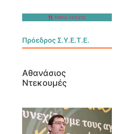
Menu Λέσχης
Πρόεδρος Σ.Υ.Ε.Τ.Ε.
Αθανάσιος
Ντεκουμές