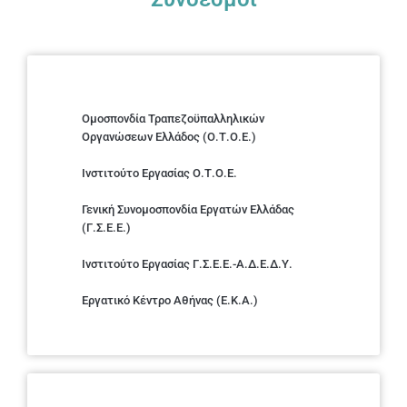
Ομοσπονδία Τραπεζοϋπαλληλικών
Οργανώσεων Ελλάδος (Ο.Τ.Ο.Ε.)
Ινστιτούτο Εργασίας Ο.Τ.Ο.Ε.
Γενική Συνομοσπονδία Εργατών Ελλάδας
(Γ.Σ.Ε.Ε.)
Ινστιτούτο Εργασίας Γ.Σ.Ε.Ε.-Α.Δ.Ε.Δ.Υ.
Εργατικό Κέντρο Αθήνας (Ε.Κ.Α.)