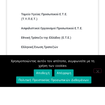
Ταμείο Υγείας Προσωπικού Ε.Τ.Ε.
(Τ.Υ.Π.Ε.Τ.)
Ασφαλιστικοί Οργανισμοί Προσωπικού Ε.Τ.Ε.
Εθνική Τράπεζα της Ελλάδος (E.T.E.)
Ελληνική Ένωση Τραπεζών
Σύλλογος με παιδιά Α.με.Α. εργαζομένων και
Χρησιμοποιώντας αυτόν τον ιστότοπο, συμφωνείτε με τη
συνταξιούχων Ε.Τ.Ε.
χρήση των cookies
Υπουργείο Εργασίας και Κοινωνικών
Αποδοχή
Απόρριψη
Υποθέσεων
Πολιτική Προστασίας Προσωπικών Δεδομένων