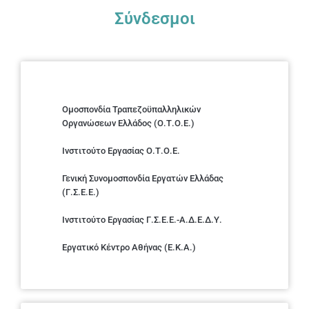
Σύνδεσμοι
Ομοσπονδία Τραπεζοϋπαλληλικών
Οργανώσεων Ελλάδος (Ο.Τ.Ο.Ε.)
Ινστιτούτο Εργασίας Ο.Τ.Ο.Ε.
Γενική Συνομοσπονδία Εργατών Ελλάδας
(Γ.Σ.Ε.Ε.)
Ινστιτούτο Εργασίας Γ.Σ.Ε.Ε.-Α.Δ.Ε.Δ.Υ.
Εργατικό Κέντρο Αθήνας (Ε.Κ.Α.)