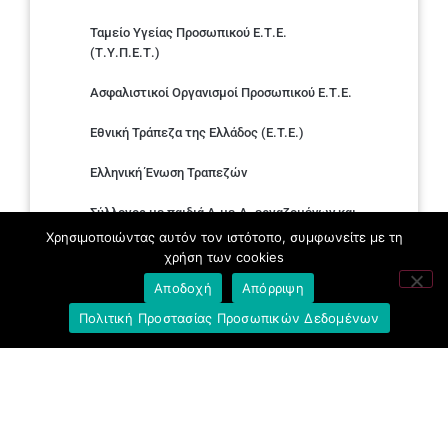
Ταμείο Υγείας Προσωπικού Ε.Τ.Ε.
(Τ.Υ.Π.Ε.Τ.)
Ασφαλιστικοί Οργανισμοί Προσωπικού Ε.Τ.Ε.
Εθνική Τράπεζα της Ελλάδος (E.T.E.)
Ελληνική Ένωση Τραπεζών
Σύλλογος με παιδιά Α.με.Α. εργαζομένων και
συνταξιούχων Ε.Τ.Ε.
Χρησιμοποιώντας αυτόν τον ιστότοπο, συμφωνείτε με τη
χρήση των cookies
Υπουργείο Εργασίας και Κοινωνικών
Αποδοχή
Απόρριψη
Υποθέσεων
Πολιτική Προστασίας Προσωπικών Δεδομένων
Δημοκρατική Συνδικαλιστική Ενότητα