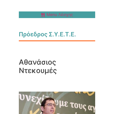
Menu Λέσχης
Πρόεδρος Σ.Υ.Ε.Τ.Ε.
Αθανάσιος
Ντεκουμές