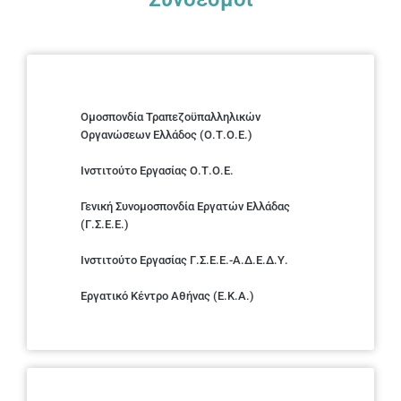
Ομοσπονδία Τραπεζοϋπαλληλικών
Οργανώσεων Ελλάδος (Ο.Τ.Ο.Ε.)
Ινστιτούτο Εργασίας Ο.Τ.Ο.Ε.
Γενική Συνομοσπονδία Εργατών Ελλάδας
(Γ.Σ.Ε.Ε.)
Ινστιτούτο Εργασίας Γ.Σ.Ε.Ε.-Α.Δ.Ε.Δ.Υ.
Εργατικό Κέντρο Αθήνας (Ε.Κ.Α.)