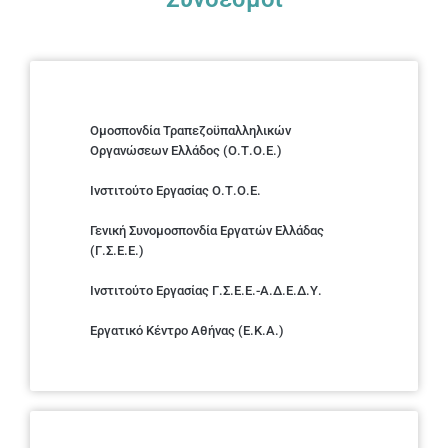
Ομοσπονδία Τραπεζοϋπαλληλικών
Οργανώσεων Ελλάδος (Ο.Τ.Ο.Ε.)
Ινστιτούτο Εργασίας Ο.Τ.Ο.Ε.
Γενική Συνομοσπονδία Εργατών Ελλάδας
(Γ.Σ.Ε.Ε.)
Ινστιτούτο Εργασίας Γ.Σ.Ε.Ε.-Α.Δ.Ε.Δ.Υ.
Εργατικό Κέντρο Αθήνας (Ε.Κ.Α.)