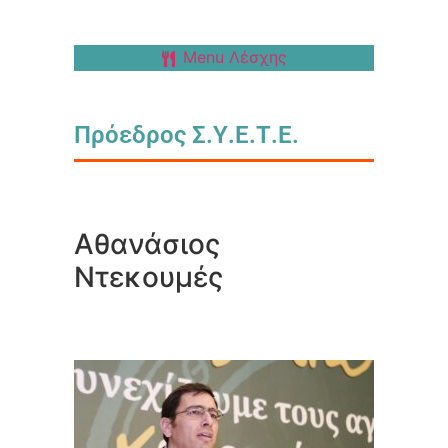
Menu Λέσχης
Πρόεδρος Σ.Υ.Ε.Τ.Ε.
Αθανάσιος
Ντεκουμές