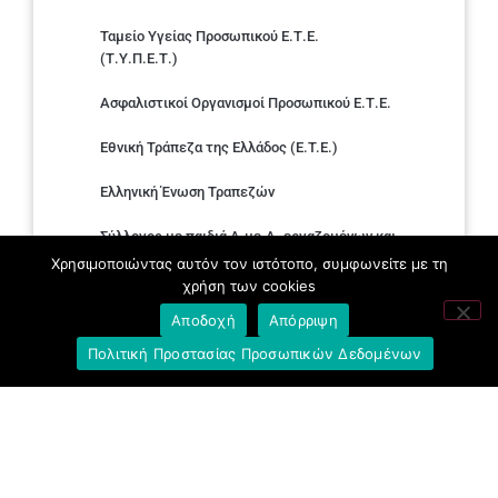
Ταμείο Υγείας Προσωπικού Ε.Τ.Ε.
(Τ.Υ.Π.Ε.Τ.)
Ασφαλιστικοί Οργανισμοί Προσωπικού Ε.Τ.Ε.
Εθνική Τράπεζα της Ελλάδος (E.T.E.)
Ελληνική Ένωση Τραπεζών
Σύλλογος με παιδιά Α.με.Α. εργαζομένων και
συνταξιούχων Ε.Τ.Ε.
Χρησιμοποιώντας αυτόν τον ιστότοπο, συμφωνείτε με τη
χρήση των cookies
Υπουργείο Εργασίας και Κοινωνικών
Αποδοχή
Απόρριψη
Υποθέσεων
Πολιτική Προστασίας Προσωπικών Δεδομένων
Δημοκρατική Συνδικαλιστική Ενότητα