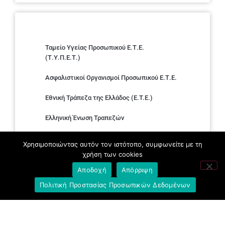
Ταμείο Υγείας Προσωπικού Ε.Τ.Ε.
(Τ.Υ.Π.Ε.Τ.)
Ασφαλιστικοί Οργανισμοί Προσωπικού Ε.Τ.Ε.
Εθνική Τράπεζα της Ελλάδος (E.T.E.)
Ελληνική Ένωση Τραπεζών
Σύλλογος με παιδιά Α.με.Α. εργαζομένων και
Χρησιμοποιώντας αυτόν τον ιστότοπο, συμφωνείτε με τη
συνταξιούχων Ε.Τ.Ε.
χρήση των cookies
Υπουργείο Εργασίας και Κοινωνικών
Αποδοχή
Απόρριψη
Υποθέσεων
Πολιτική Προστασίας Προσωπικών Δεδομένων