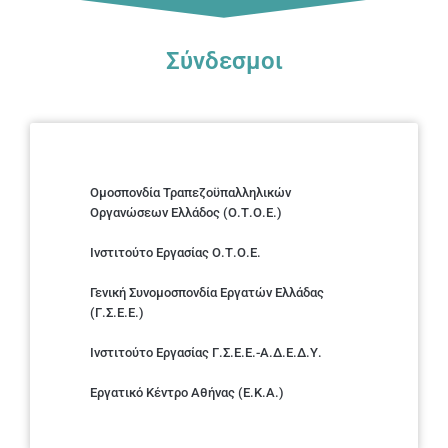
Σύνδεσμοι
Ομοσπονδία Τραπεζοϋπαλληλικών
Οργανώσεων Ελλάδος (Ο.Τ.Ο.Ε.)
Ινστιτούτο Εργασίας Ο.Τ.Ο.Ε.
Γενική Συνομοσπονδία Εργατών Ελλάδας
(Γ.Σ.Ε.Ε.)
Ινστιτούτο Εργασίας Γ.Σ.Ε.Ε.-Α.Δ.Ε.Δ.Υ.
Εργατικό Κέντρο Αθήνας (Ε.Κ.Α.)