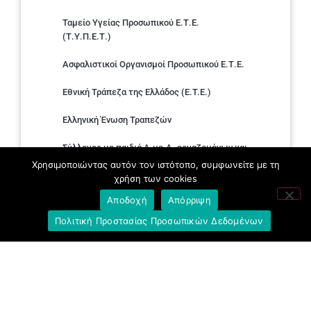
Ταμείο Υγείας Προσωπικού Ε.Τ.Ε.
(Τ.Υ.Π.Ε.Τ.)
Ασφαλιστικοί Οργανισμοί Προσωπικού Ε.Τ.Ε.
Εθνική Τράπεζα της Ελλάδος (E.T.E.)
Ελληνική Ένωση Τραπεζών
Σύλλογος με παιδιά Α.με.Α. εργαζομένων και
συνταξιούχων Ε.Τ.Ε.
Χρησιμοποιώντας αυτόν τον ιστότοπο, συμφωνείτε με τη
χρήση των cookies
Υπουργείο Εργασίας και Κοινωνικών
Αποδοχή
Απόρριψη
Υποθέσεων
Πολιτική Προστασίας Προσωπικών Δεδομένων
Δημοκρατική Συνδικαλιστική Ενότητα