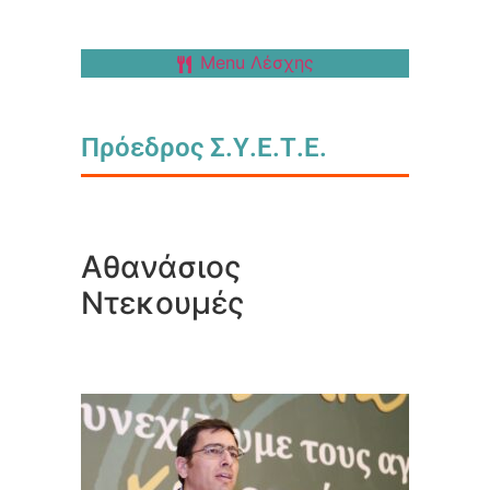
Menu Λέσχης
Πρόεδρος Σ.Υ.Ε.Τ.Ε.
Αθανάσιος
Ντεκουμές