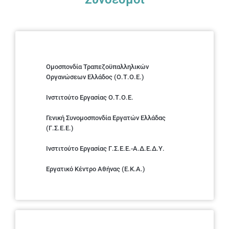
Ομοσπονδία Τραπεζοϋπαλληλικών
Οργανώσεων Ελλάδος (Ο.Τ.Ο.Ε.)
Ινστιτούτο Εργασίας Ο.Τ.Ο.Ε.
Γενική Συνομοσπονδία Εργατών Ελλάδας
(Γ.Σ.Ε.Ε.)
Ινστιτούτο Εργασίας Γ.Σ.Ε.Ε.-Α.Δ.Ε.Δ.Υ.
Εργατικό Κέντρο Αθήνας (Ε.Κ.Α.)