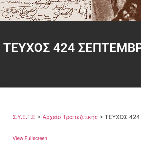
ΤΕΥΧΟΣ 424 ΣΕΠΤΕΜΒΡ
Σ.Υ.Ε.Τ.Ε
>
Αρχείο Τραπεζιτικής
>
ΤΕΥΧΟΣ 424
View Fullscreen