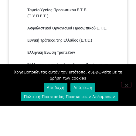
Ταμείο Υγείας Προσωπικού Ε.Τ.Ε.
(Τ.Υ.Π.Ε.Τ.)
Ασφαλιστικοί Οργανισμοί Προσωπικού Ε.Τ.Ε.
Εθνική Τράπεζα της Ελλάδος (E.T.E.)
Ελληνική Ένωση Τραπεζών
Σύλλογος με παιδιά Α.με.Α. εργαζομένων και
συνταξιούχων Ε.Τ.Ε.
Χρησιμοποιώντας αυτόν τον ιστότοπο, συμφωνείτε με τη
χρήση των cookies
Υπουργείο Εργασίας και Κοινωνικών
Αποδοχή
Απόρριψη
Υποθέσεων
Πολιτική Προστασίας Προσωπικών Δεδομένων
Δημοκρατική Συνδικαλιστική Ενότητα