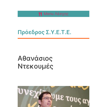
Menu Λέσχης
Πρόεδρος Σ.Υ.Ε.Τ.Ε.
Αθανάσιος
Ντεκουμές