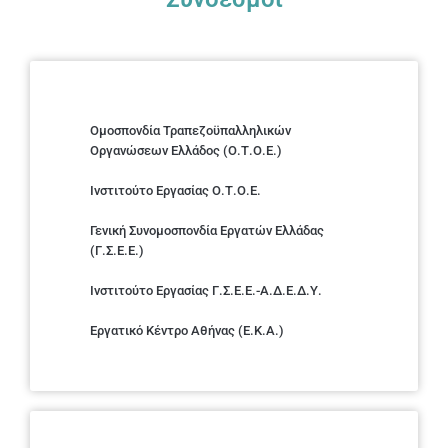
Ομοσπονδία Τραπεζοϋπαλληλικών
Οργανώσεων Ελλάδος (Ο.Τ.Ο.Ε.)
Ινστιτούτο Εργασίας Ο.Τ.Ο.Ε.
Γενική Συνομοσπονδία Εργατών Ελλάδας
(Γ.Σ.Ε.Ε.)
Ινστιτούτο Εργασίας Γ.Σ.Ε.Ε.-Α.Δ.Ε.Δ.Υ.
Εργατικό Κέντρο Αθήνας (Ε.Κ.Α.)