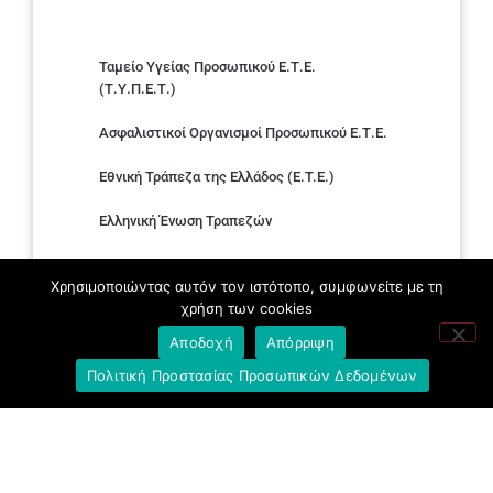
Ταμείο Υγείας Προσωπικού Ε.Τ.Ε.
(Τ.Υ.Π.Ε.Τ.)
Ασφαλιστικοί Οργανισμοί Προσωπικού Ε.Τ.Ε.
Εθνική Τράπεζα της Ελλάδος (E.T.E.)
Ελληνική Ένωση Τραπεζών
Σύλλογος με παιδιά Α.με.Α. εργαζομένων και
Χρησιμοποιώντας αυτόν τον ιστότοπο, συμφωνείτε με τη
συνταξιούχων Ε.Τ.Ε.
χρήση των cookies
Υπουργείο Εργασίας και Κοινωνικών
Αποδοχή
Απόρριψη
Υποθέσεων
Πολιτική Προστασίας Προσωπικών Δεδομένων