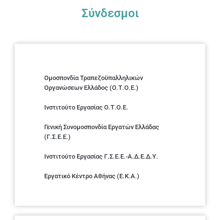
Σύνδεσμοι
Ομοσπονδία Τραπεζοϋπαλληλικών
Οργανώσεων Ελλάδος (Ο.Τ.Ο.Ε.)
Ινστιτούτο Εργασίας Ο.Τ.Ο.Ε.
Γενική Συνομοσπονδία Εργατών Ελλάδας
(Γ.Σ.Ε.Ε.)
Ινστιτούτο Εργασίας Γ.Σ.Ε.Ε.-Α.Δ.Ε.Δ.Υ.
Εργατικό Κέντρο Αθήνας (Ε.Κ.Α.)