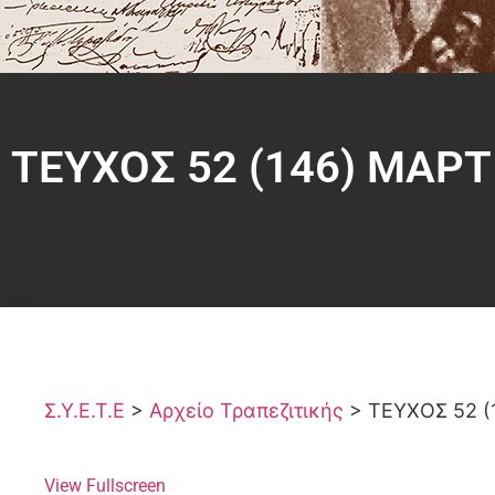
ΤΕΥΧΟΣ 52 (146) ΜΑΡΤ
Σ.Υ.Ε.Τ.Ε
>
Αρχείο Τραπεζιτικής
>
ΤΕΥΧΟΣ 52 (
View Fullscreen