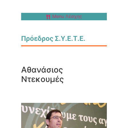
Menu Λέσχης
Πρόεδρος Σ.Υ.Ε.Τ.Ε.
Αθανάσιος
Ντεκουμές