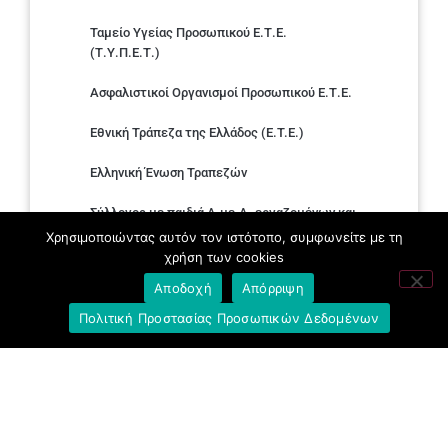
Ταμείο Υγείας Προσωπικού Ε.Τ.Ε.
(Τ.Υ.Π.Ε.Τ.)
Ασφαλιστικοί Οργανισμοί Προσωπικού Ε.Τ.Ε.
Εθνική Τράπεζα της Ελλάδος (E.T.E.)
Ελληνική Ένωση Τραπεζών
Σύλλογος με παιδιά Α.με.Α. εργαζομένων και
συνταξιούχων Ε.Τ.Ε.
Χρησιμοποιώντας αυτόν τον ιστότοπο, συμφωνείτε με τη
χρήση των cookies
Υπουργείο Εργασίας και Κοινωνικών
Αποδοχή
Απόρριψη
Υποθέσεων
Πολιτική Προστασίας Προσωπικών Δεδομένων
Δημοκρατική Συνδικαλιστική Ενότητα