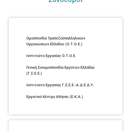
Ομοσπονδία Τραπεζοϋπαλληλικών
Οργανώσεων Ελλάδος (Ο.Τ.Ο.Ε.)
Ινστιτούτο Εργασίας Ο.Τ.Ο.Ε.
Γενική Συνομοσπονδία Εργατών Ελλάδας
(Γ.Σ.Ε.Ε.)
Ινστιτούτο Εργασίας Γ.Σ.Ε.Ε.-Α.Δ.Ε.Δ.Υ.
Εργατικό Κέντρο Αθήνας (Ε.Κ.Α.)