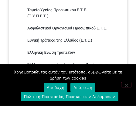
Ταμείο Υγείας Προσωπικού Ε.Τ.Ε.
(Τ.Υ.Π.Ε.Τ.)
Ασφαλιστικοί Οργανισμοί Προσωπικού Ε.Τ.Ε.
Εθνική Τράπεζα της Ελλάδος (E.T.E.)
Ελληνική Ένωση Τραπεζών
Σύλλογος με παιδιά Α.με.Α. εργαζομένων και
συνταξιούχων Ε.Τ.Ε.
Χρησιμοποιώντας αυτόν τον ιστότοπο, συμφωνείτε με τη
χρήση των cookies
Υπουργείο Εργασίας και Κοινωνικών
Αποδοχή
Απόρριψη
Υποθέσεων
Πολιτική Προστασίας Προσωπικών Δεδομένων
Δημοκρατική Συνδικαλιστική Ενότητα