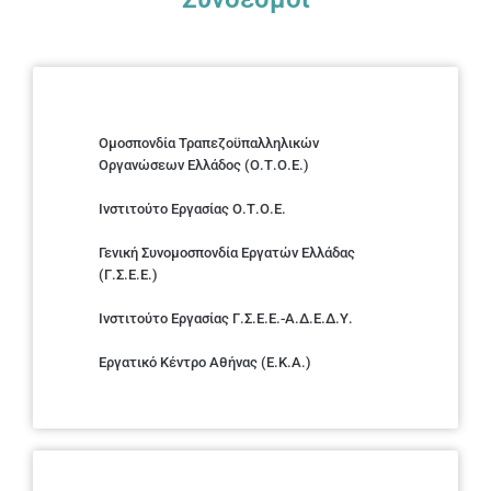
Ομοσπονδία Τραπεζοϋπαλληλικών
Οργανώσεων Ελλάδος (Ο.Τ.Ο.Ε.)
Ινστιτούτο Εργασίας Ο.Τ.Ο.Ε.
Γενική Συνομοσπονδία Εργατών Ελλάδας
(Γ.Σ.Ε.Ε.)
Ινστιτούτο Εργασίας Γ.Σ.Ε.Ε.-Α.Δ.Ε.Δ.Υ.
Εργατικό Κέντρο Αθήνας (Ε.Κ.Α.)