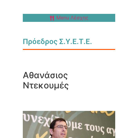
Menu Λέσχης
Πρόεδρος Σ.Υ.Ε.Τ.Ε.
Αθανάσιος
Ντεκουμές