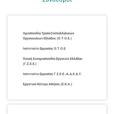
Ομοσπονδία Τραπεζοϋπαλληλικών
Οργανώσεων Ελλάδος (Ο.Τ.Ο.Ε.)
Ινστιτούτο Εργασίας Ο.Τ.Ο.Ε.
Γενική Συνομοσπονδία Εργατών Ελλάδας
(Γ.Σ.Ε.Ε.)
Ινστιτούτο Εργασίας Γ.Σ.Ε.Ε.-Α.Δ.Ε.Δ.Υ.
Εργατικό Κέντρο Αθήνας (Ε.Κ.Α.)