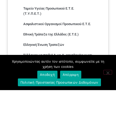
Ταμείο Υγείας Προσωπικού Ε.Τ.Ε.
(Τ.Υ.Π.Ε.Τ.)
Ασφαλιστικοί Οργανισμοί Προσωπικού Ε.Τ.Ε.
Εθνική Τράπεζα της Ελλάδος (E.T.E.)
Ελληνική Ένωση Τραπεζών
Σύλλογος με παιδιά Α.με.Α. εργαζομένων και
συνταξιούχων Ε.Τ.Ε.
Χρησιμοποιώντας αυτόν τον ιστότοπο, συμφωνείτε με τη
χρήση των cookies
Υπουργείο Εργασίας και Κοινωνικών
Αποδοχή
Απόρριψη
Υποθέσεων
Πολιτική Προστασίας Προσωπικών Δεδομένων
Δημοκρατική Συνδικαλιστική Ενότητα