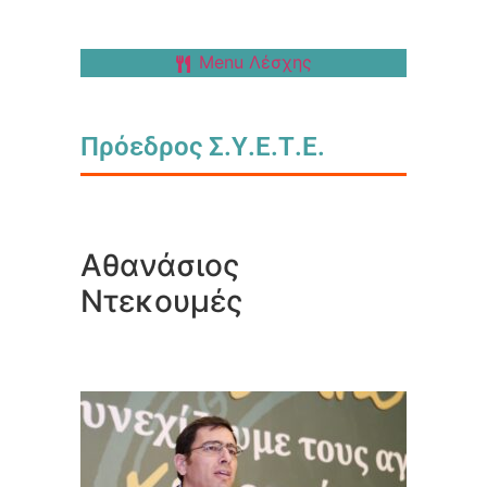
Menu Λέσχης
Πρόεδρος Σ.Υ.Ε.Τ.Ε.
Αθανάσιος
Ντεκουμές