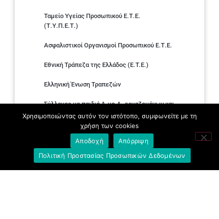
Ταμείο Υγείας Προσωπικού Ε.Τ.Ε.
(Τ.Υ.Π.Ε.Τ.)
Ασφαλιστικοί Οργανισμοί Προσωπικού Ε.Τ.Ε.
Εθνική Τράπεζα της Ελλάδος (E.T.E.)
Ελληνική Ένωση Τραπεζών
Σύλλογος με παιδιά Α.με.Α. εργαζομένων και
συνταξιούχων Ε.Τ.Ε.
Χρησιμοποιώντας αυτόν τον ιστότοπο, συμφωνείτε με τη
χρήση των cookies
Υπουργείο Εργασίας και Κοινωνικών
Αποδοχή
Απόρριψη
Υποθέσεων
Πολιτική Προστασίας Προσωπικών Δεδομένων
Δημοκρατική Συνδικαλιστική Ενότητα