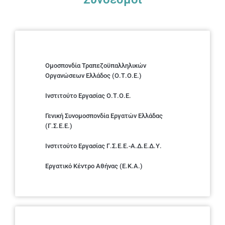
Ομοσπονδία Τραπεζοϋπαλληλικών
Οργανώσεων Ελλάδος (Ο.Τ.Ο.Ε.)
Ινστιτούτο Εργασίας Ο.Τ.Ο.Ε.
Γενική Συνομοσπονδία Εργατών Ελλάδας
(Γ.Σ.Ε.Ε.)
Ινστιτούτο Εργασίας Γ.Σ.Ε.Ε.-Α.Δ.Ε.Δ.Υ.
Εργατικό Κέντρο Αθήνας (Ε.Κ.Α.)