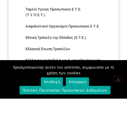
Ταμείο Υγείας Προσωπικού Ε.Τ.Ε.
(Τ.Υ.Π.Ε.Τ.)
Ασφαλιστικοί Οργανισμοί Προσωπικού Ε.Τ.Ε.
Εθνική Τράπεζα της Ελλάδος (E.T.E.)
Ελληνική Ένωση Τραπεζών
Σύλλογος με παιδιά Α.με.Α. εργαζομένων και
συνταξιούχων Ε.Τ.Ε.
Χρησιμοποιώντας αυτόν τον ιστότοπο, συμφωνείτε με τη
χρήση των cookies
Υπουργείο Εργασίας και Κοινωνικών
Αποδοχή
Απόρριψη
Υποθέσεων
Πολιτική Προστασίας Προσωπικών Δεδομένων
Δημοκρατική Συνδικαλιστική Ενότητα