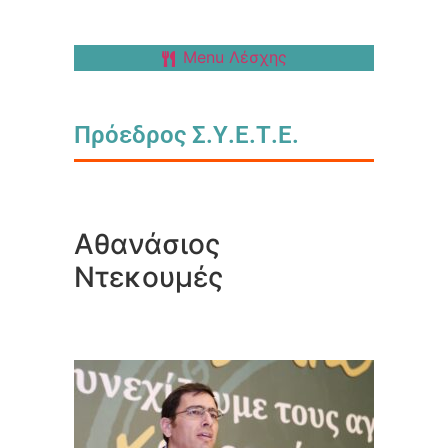
Menu Λέσχης
Πρόεδρος Σ.Υ.Ε.Τ.Ε.
Αθανάσιος
Ντεκουμές