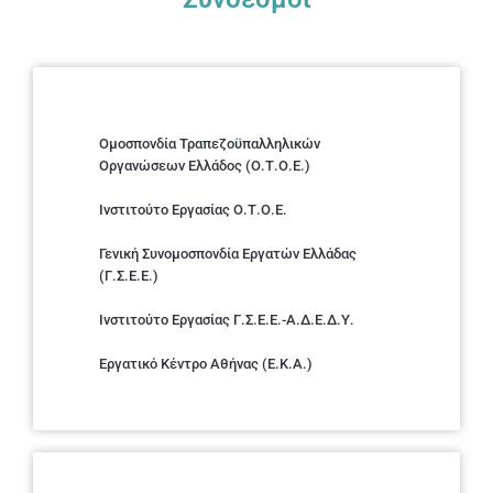
Ομοσπονδία Τραπεζοϋπαλληλικών
Οργανώσεων Ελλάδος (Ο.Τ.Ο.Ε.)
Ινστιτούτο Εργασίας Ο.Τ.Ο.Ε.
Γενική Συνομοσπονδία Εργατών Ελλάδας
(Γ.Σ.Ε.Ε.)
Ινστιτούτο Εργασίας Γ.Σ.Ε.Ε.-Α.Δ.Ε.Δ.Υ.
Εργατικό Κέντρο Αθήνας (Ε.Κ.Α.)