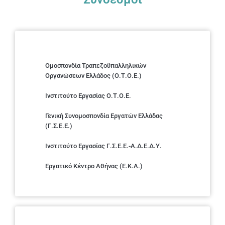
Ομοσπονδία Τραπεζοϋπαλληλικών
Οργανώσεων Ελλάδος (Ο.Τ.Ο.Ε.)
Ινστιτούτο Εργασίας Ο.Τ.Ο.Ε.
Γενική Συνομοσπονδία Εργατών Ελλάδας
(Γ.Σ.Ε.Ε.)
Ινστιτούτο Εργασίας Γ.Σ.Ε.Ε.-Α.Δ.Ε.Δ.Υ.
Εργατικό Κέντρο Αθήνας (Ε.Κ.Α.)