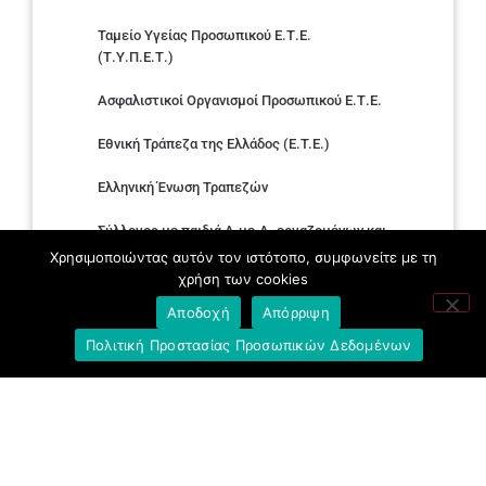
Ταμείο Υγείας Προσωπικού Ε.Τ.Ε.
(Τ.Υ.Π.Ε.Τ.)
Ασφαλιστικοί Οργανισμοί Προσωπικού Ε.Τ.Ε.
Εθνική Τράπεζα της Ελλάδος (E.T.E.)
Ελληνική Ένωση Τραπεζών
Σύλλογος με παιδιά Α.με.Α. εργαζομένων και
συνταξιούχων Ε.Τ.Ε.
Χρησιμοποιώντας αυτόν τον ιστότοπο, συμφωνείτε με τη
χρήση των cookies
Υπουργείο Εργασίας και Κοινωνικών
Αποδοχή
Απόρριψη
Υποθέσεων
Πολιτική Προστασίας Προσωπικών Δεδομένων
Δημοκρατική Συνδικαλιστική Ενότητα