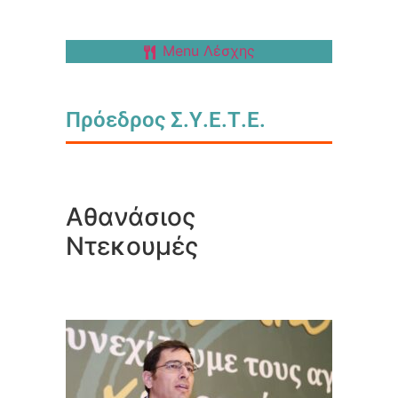
Menu Λέσχης
Πρόεδρος Σ.Υ.Ε.Τ.Ε.
Αθανάσιος
Ντεκουμές