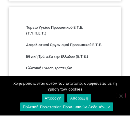
Ταμείο Υγείας Προσωπικού Ε.Τ.Ε.
(Τ.Υ.Π.Ε.Τ.)
Ασφαλιστικοί Οργανισμοί Προσωπικού Ε.Τ.Ε.
Εθνική Τράπεζα της Ελλάδος (E.T.E.)
Ελληνική Ένωση Τραπεζών
Σύλλογος με παιδιά Α.με.Α. εργαζομένων και
Χρησιμοποιώντας αυτόν τον ιστότοπο, συμφωνείτε με τη
συνταξιούχων Ε.Τ.Ε.
χρήση των cookies
Υπουργείο Εργασίας και Κοινωνικών
Αποδοχή
Απόρριψη
Υποθέσεων
Πολιτική Προστασίας Προσωπικών Δεδομένων