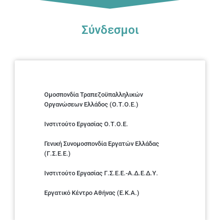
Σύνδεσμοι
Ομοσπονδία Τραπεζοϋπαλληλικών
Οργανώσεων Ελλάδος (Ο.Τ.Ο.Ε.)
Ινστιτούτο Εργασίας Ο.Τ.Ο.Ε.
Γενική Συνομοσπονδία Εργατών Ελλάδας
(Γ.Σ.Ε.Ε.)
Ινστιτούτο Εργασίας Γ.Σ.Ε.Ε.-Α.Δ.Ε.Δ.Υ.
Εργατικό Κέντρο Αθήνας (Ε.Κ.Α.)