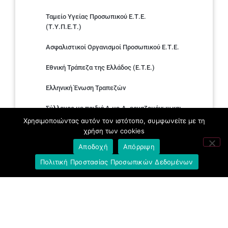
Ταμείο Υγείας Προσωπικού Ε.Τ.Ε.
(Τ.Υ.Π.Ε.Τ.)
Ασφαλιστικοί Οργανισμοί Προσωπικού Ε.Τ.Ε.
Εθνική Τράπεζα της Ελλάδος (E.T.E.)
Ελληνική Ένωση Τραπεζών
Σύλλογος με παιδιά Α.με.Α. εργαζομένων και
συνταξιούχων Ε.Τ.Ε.
Χρησιμοποιώντας αυτόν τον ιστότοπο, συμφωνείτε με τη
χρήση των cookies
Υπουργείο Εργασίας και Κοινωνικών
Αποδοχή
Απόρριψη
Υποθέσεων
Πολιτική Προστασίας Προσωπικών Δεδομένων
Δημοκρατική Συνδικαλιστική Ενότητα