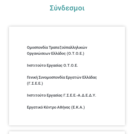
Σύνδεσμοι
Ομοσπονδία Τραπεζοϋπαλληλικών
Οργανώσεων Ελλάδος (Ο.Τ.Ο.Ε.)
Ινστιτούτο Εργασίας Ο.Τ.Ο.Ε.
Γενική Συνομοσπονδία Εργατών Ελλάδας
(Γ.Σ.Ε.Ε.)
Ινστιτούτο Εργασίας Γ.Σ.Ε.Ε.-Α.Δ.Ε.Δ.Υ.
Εργατικό Κέντρο Αθήνας (Ε.Κ.Α.)