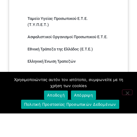
Ταμείο Υγείας Προσωπικού Ε.Τ.Ε.
(Τ.Υ.Π.Ε.Τ.)
Ασφαλιστικοί Οργανισμοί Προσωπικού Ε.Τ.Ε.
Εθνική Τράπεζα της Ελλάδος (E.T.E.)
Ελληνική Ένωση Τραπεζών
Σύλλογος με παιδιά Α.με.Α. εργαζομένων και
Χρησιμοποιώντας αυτόν τον ιστότοπο, συμφωνείτε με τη
συνταξιούχων Ε.Τ.Ε.
χρήση των cookies
Υπουργείο Εργασίας και Κοινωνικών
Αποδοχή
Απόρριψη
Υποθέσεων
Πολιτική Προστασίας Προσωπικών Δεδομένων