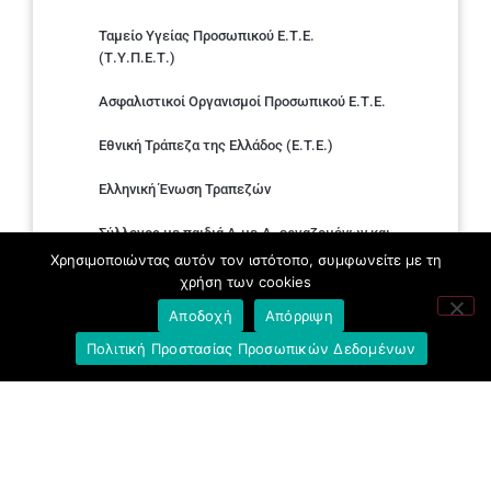
Ταμείο Υγείας Προσωπικού Ε.Τ.Ε.
(Τ.Υ.Π.Ε.Τ.)
Ασφαλιστικοί Οργανισμοί Προσωπικού Ε.Τ.Ε.
Εθνική Τράπεζα της Ελλάδος (E.T.E.)
Ελληνική Ένωση Τραπεζών
Σύλλογος με παιδιά Α.με.Α. εργαζομένων και
συνταξιούχων Ε.Τ.Ε.
Χρησιμοποιώντας αυτόν τον ιστότοπο, συμφωνείτε με τη
χρήση των cookies
Υπουργείο Εργασίας και Κοινωνικών
Αποδοχή
Απόρριψη
Υποθέσεων
Πολιτική Προστασίας Προσωπικών Δεδομένων
Δημοκρατική Συνδικαλιστική Ενότητα