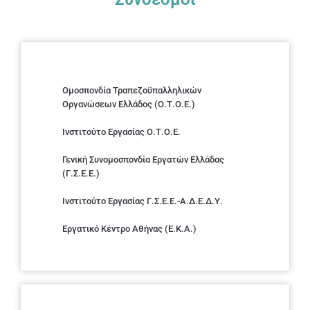
Ομοσπονδία Τραπεζοϋπαλληλικών
Οργανώσεων Ελλάδος (Ο.Τ.Ο.Ε.)
Ινστιτούτο Εργασίας Ο.Τ.Ο.Ε.
Γενική Συνομοσπονδία Εργατών Ελλάδας
(Γ.Σ.Ε.Ε.)
Ινστιτούτο Εργασίας Γ.Σ.Ε.Ε.-Α.Δ.Ε.Δ.Υ.
Εργατικό Κέντρο Αθήνας (Ε.Κ.Α.)