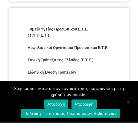
Ταμείο Υγείας Προσωπικού Ε.Τ.Ε.
(Τ.Υ.Π.Ε.Τ.)
Ασφαλιστικοί Οργανισμοί Προσωπικού Ε.Τ.Ε.
Εθνική Τράπεζα της Ελλάδος (E.T.E.)
Ελληνική Ένωση Τραπεζών
Σύλλογος με παιδιά Α.με.Α. εργαζομένων και
Χρησιμοποιώντας αυτόν τον ιστότοπο, συμφωνείτε με τη
συνταξιούχων Ε.Τ.Ε.
χρήση των cookies
Υπουργείο Εργασίας και Κοινωνικών
Αποδοχή
Απόρριψη
Υποθέσεων
Πολιτική Προστασίας Προσωπικών Δεδομένων