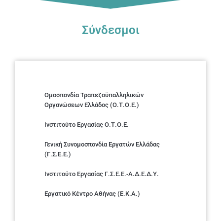
Σύνδεσμοι
Ομοσπονδία Τραπεζοϋπαλληλικών
Οργανώσεων Ελλάδος (Ο.Τ.Ο.Ε.)
Ινστιτούτο Εργασίας Ο.Τ.Ο.Ε.
Γενική Συνομοσπονδία Εργατών Ελλάδας
(Γ.Σ.Ε.Ε.)
Ινστιτούτο Εργασίας Γ.Σ.Ε.Ε.-Α.Δ.Ε.Δ.Υ.
Εργατικό Κέντρο Αθήνας (Ε.Κ.Α.)