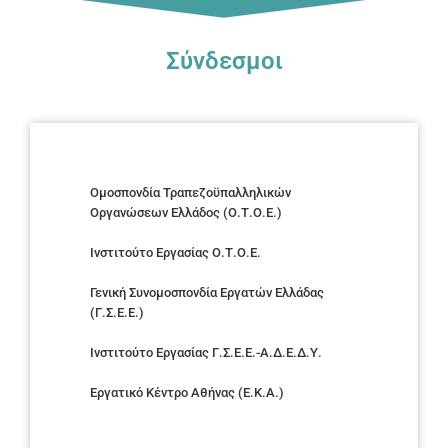
Σύνδεσμοι
Ομοσπονδία Τραπεζοϋπαλληλικών
Οργανώσεων Ελλάδος (Ο.Τ.Ο.Ε.)
Ινστιτούτο Εργασίας Ο.Τ.Ο.Ε.
Γενική Συνομοσπονδία Εργατών Ελλάδας
(Γ.Σ.Ε.Ε.)
Ινστιτούτο Εργασίας Γ.Σ.Ε.Ε.-Α.Δ.Ε.Δ.Υ.
Εργατικό Κέντρο Αθήνας (Ε.Κ.Α.)