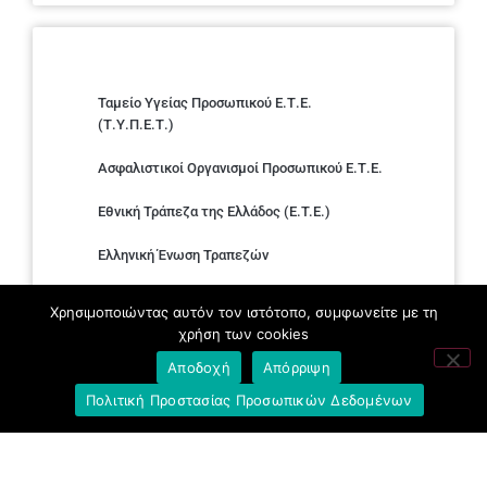
Ταμείο Υγείας Προσωπικού Ε.Τ.Ε.
(Τ.Υ.Π.Ε.Τ.)
Ασφαλιστικοί Οργανισμοί Προσωπικού Ε.Τ.Ε.
Εθνική Τράπεζα της Ελλάδος (E.T.E.)
Ελληνική Ένωση Τραπεζών
Σύλλογος με παιδιά Α.με.Α. εργαζομένων και
Χρησιμοποιώντας αυτόν τον ιστότοπο, συμφωνείτε με τη
συνταξιούχων Ε.Τ.Ε.
χρήση των cookies
Υπουργείο Εργασίας και Κοινωνικών
Αποδοχή
Απόρριψη
Υποθέσεων
Πολιτική Προστασίας Προσωπικών Δεδομένων