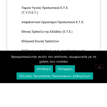
Ταμείο Υγείας Προσωπικού Ε.Τ.Ε.
(Τ.Υ.Π.Ε.Τ.)
Ασφαλιστικοί Οργανισμοί Προσωπικού Ε.Τ.Ε.
Εθνική Τράπεζα της Ελλάδος (E.T.E.)
Ελληνική Ένωση Τραπεζών
Σύλλογος με παιδιά Α.με.Α. εργαζομένων και
συνταξιούχων Ε.Τ.Ε.
Χρησιμοποιώντας αυτόν τον ιστότοπο, συμφωνείτε με τη
χρήση των cookies
Υπουργείο Εργασίας και Κοινωνικών
Αποδοχή
Απόρριψη
Υποθέσεων
Πολιτική Προστασίας Προσωπικών Δεδομένων
Δημοκρατική Συνδικαλιστική Ενότητα