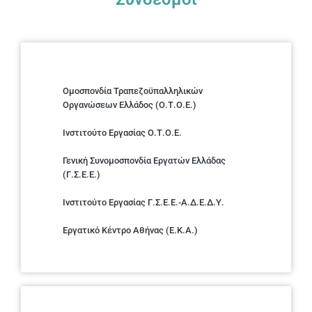
Ομοσπονδία Τραπεζοϋπαλληλικών
Οργανώσεων Ελλάδος (Ο.Τ.Ο.Ε.)
Ινστιτούτο Εργασίας Ο.Τ.Ο.Ε.
Γενική Συνομοσπονδία Εργατών Ελλάδας
(Γ.Σ.Ε.Ε.)
Ινστιτούτο Εργασίας Γ.Σ.Ε.Ε.-Α.Δ.Ε.Δ.Υ.
Εργατικό Κέντρο Αθήνας (Ε.Κ.Α.)