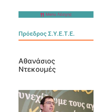
Menu Λέσχης
Πρόεδρος Σ.Υ.Ε.Τ.Ε.
Αθανάσιος
Ντεκουμές