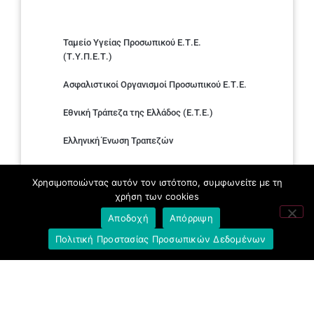
Ταμείο Υγείας Προσωπικού Ε.Τ.Ε.
(Τ.Υ.Π.Ε.Τ.)
Ασφαλιστικοί Οργανισμοί Προσωπικού Ε.Τ.Ε.
Εθνική Τράπεζα της Ελλάδος (E.T.E.)
Ελληνική Ένωση Τραπεζών
Σύλλογος με παιδιά Α.με.Α. εργαζομένων και
Χρησιμοποιώντας αυτόν τον ιστότοπο, συμφωνείτε με τη
συνταξιούχων Ε.Τ.Ε.
χρήση των cookies
Υπουργείο Εργασίας και Κοινωνικών
Αποδοχή
Απόρριψη
Υποθέσεων
Πολιτική Προστασίας Προσωπικών Δεδομένων