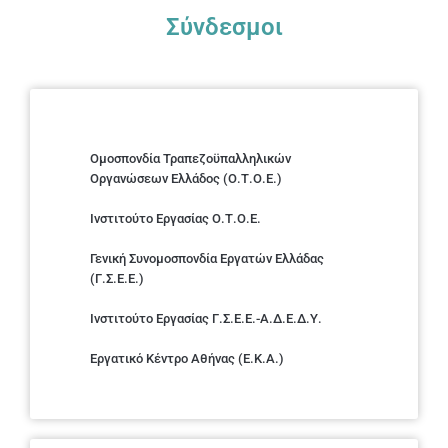
Σύνδεσμοι
Ομοσπονδία Τραπεζοϋπαλληλικών
Οργανώσεων Ελλάδος (Ο.Τ.Ο.Ε.)
Ινστιτούτο Εργασίας Ο.Τ.Ο.Ε.
Γενική Συνομοσπονδία Εργατών Ελλάδας
(Γ.Σ.Ε.Ε.)
Ινστιτούτο Εργασίας Γ.Σ.Ε.Ε.-Α.Δ.Ε.Δ.Υ.
Εργατικό Κέντρο Αθήνας (Ε.Κ.Α.)