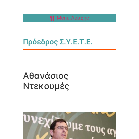
Menu Λέσχης
Πρόεδρος Σ.Υ.Ε.Τ.Ε.
Αθανάσιος
Ντεκουμές