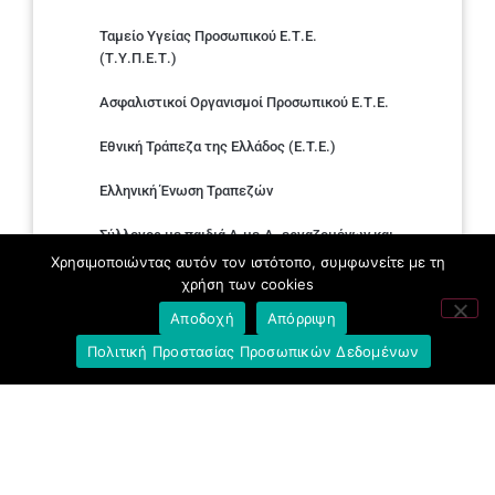
Ταμείο Υγείας Προσωπικού Ε.Τ.Ε.
(Τ.Υ.Π.Ε.Τ.)
Ασφαλιστικοί Οργανισμοί Προσωπικού Ε.Τ.Ε.
Εθνική Τράπεζα της Ελλάδος (E.T.E.)
Ελληνική Ένωση Τραπεζών
Σύλλογος με παιδιά Α.με.Α. εργαζομένων και
συνταξιούχων Ε.Τ.Ε.
Χρησιμοποιώντας αυτόν τον ιστότοπο, συμφωνείτε με τη
χρήση των cookies
Υπουργείο Εργασίας και Κοινωνικών
Αποδοχή
Απόρριψη
Υποθέσεων
Πολιτική Προστασίας Προσωπικών Δεδομένων
Δημοκρατική Συνδικαλιστική Ενότητα