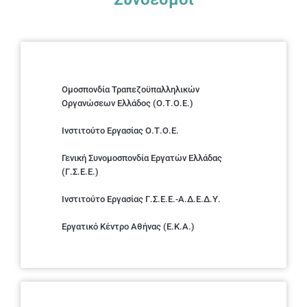
Ομοσπονδία Τραπεζοϋπαλληλικών
Οργανώσεων Ελλάδος (Ο.Τ.Ο.Ε.)
Ινστιτούτο Εργασίας Ο.Τ.Ο.Ε.
Γενική Συνομοσπονδία Εργατών Ελλάδας
(Γ.Σ.Ε.Ε.)
Ινστιτούτο Εργασίας Γ.Σ.Ε.Ε.-Α.Δ.Ε.Δ.Υ.
Εργατικό Κέντρο Αθήνας (Ε.Κ.Α.)