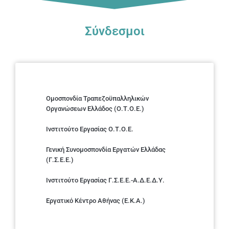
Σύνδεσμοι
Ομοσπονδία Τραπεζοϋπαλληλικών
Οργανώσεων Ελλάδος (Ο.Τ.Ο.Ε.)
Ινστιτούτο Εργασίας Ο.Τ.Ο.Ε.
Γενική Συνομοσπονδία Εργατών Ελλάδας
(Γ.Σ.Ε.Ε.)
Ινστιτούτο Εργασίας Γ.Σ.Ε.Ε.-Α.Δ.Ε.Δ.Υ.
Εργατικό Κέντρο Αθήνας (Ε.Κ.Α.)