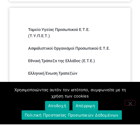
Ταμείο Υγείας Προσωπικού Ε.Τ.Ε.
(Τ.Υ.Π.Ε.Τ.)
Ασφαλιστικοί Οργανισμοί Προσωπικού Ε.Τ.Ε.
Εθνική Τράπεζα της Ελλάδος (E.T.E.)
Ελληνική Ένωση Τραπεζών
Σύλλογος με παιδιά Α.με.Α. εργαζομένων και
Χρησιμοποιώντας αυτόν τον ιστότοπο, συμφωνείτε με τη
συνταξιούχων Ε.Τ.Ε.
χρήση των cookies
Υπουργείο Εργασίας και Κοινωνικών
Αποδοχή
Απόρριψη
Υποθέσεων
Πολιτική Προστασίας Προσωπικών Δεδομένων