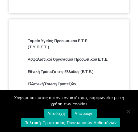
Ταμείο Υγείας Προσωπικού Ε.Τ.Ε.
(Τ.Υ.Π.Ε.Τ.)
Ασφαλιστικοί Οργανισμοί Προσωπικού Ε.Τ.Ε.
Εθνική Τράπεζα της Ελλάδος (E.T.E.)
Ελληνική Ένωση Τραπεζών
Σύλλογος με παιδιά Α.με.Α. εργαζομένων και
Χρησιμοποιώντας αυτόν τον ιστότοπο, συμφωνείτε με τη
συνταξιούχων Ε.Τ.Ε.
χρήση των cookies
Αποδοχή
Απόρριψη
Υπουργείο Εργασίας και Κοινωνικών
Υποθέσεων
Πολιτική Προστασίας Προσωπικών Δεδομένων