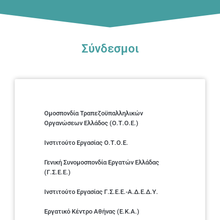
Σύνδεσμοι
Ομοσπονδία Τραπεζοϋπαλληλικών
Οργανώσεων Ελλάδος (Ο.Τ.Ο.Ε.)
Ινστιτούτο Εργασίας Ο.Τ.Ο.Ε.
Γενική Συνομοσπονδία Εργατών Ελλάδας
(Γ.Σ.Ε.Ε.)
Ινστιτούτο Εργασίας Γ.Σ.Ε.Ε.-Α.Δ.Ε.Δ.Υ.
Εργατικό Κέντρο Αθήνας (Ε.Κ.Α.)