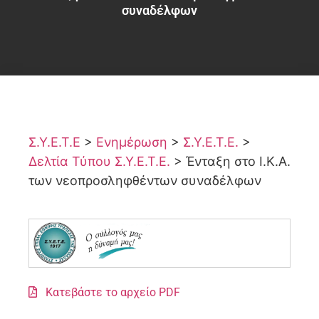
συναδέλφων
Σ.Υ.Ε.Τ.Ε
>
Ενημέρωση
>
Σ.Υ.Ε.Τ.Ε.
>
Δελτία Τύπου Σ.Υ.Ε.Τ.Ε.
>
Ένταξη στο Ι.Κ.Α.
των νεοπροσληφθέντων συναδέλφων
Κατεβάστε το αρχείο PDF