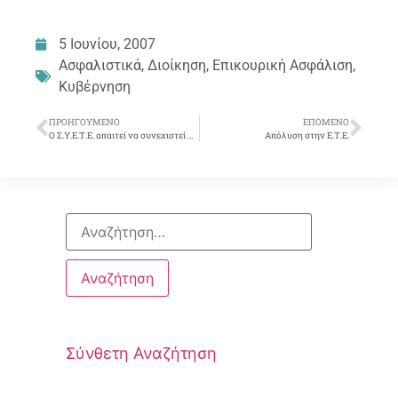
5 Ιουνίου, 2007
Ασφαλιστικά
,
Διοίκηση
,
Επικουρική Ασφάλιση
,
Κυβέρνηση
ΠΡΟΗΓΟΎΜΕΝΟ
ΕΠΌΜΕΝΟ
Ο Σ.Υ.Ε.Τ.Ε. απαιτεί να συνεχιστεί η ασφάλιση των νέων συναδέλφων στο Λογαριασμό Επικούρησης της Ε.Τ.Ε.
Απόλυση στην Ε.Τ.Ε.
Σύνθετη Αναζήτηση