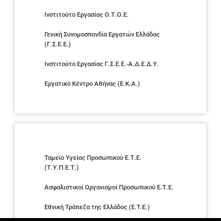
Ινστιτούτο Εργασίας Ο.Τ.Ο.Ε.
Γενική Συνομοσπονδία Εργατών Ελλάδας
(Γ.Σ.Ε.Ε.)
Ινστιτούτο Εργασίας Γ.Σ.Ε.Ε.-Α.Δ.Ε.Δ.Υ.
Εργατικό Κέντρο Αθήνας (Ε.Κ.Α.)
Ταμείο Υγείας Προσωπικού Ε.Τ.Ε.
(Τ.Υ.Π.Ε.Τ.)
Ασφαλιστικοί Οργανισμοί Προσωπικού Ε.Τ.Ε.
Εθνική Τράπεζα της Ελλάδος (E.T.E.)