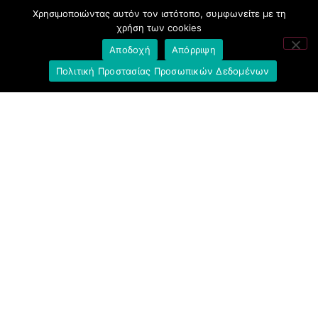
Ελληνική Ένωση Τραπεζών
Χρησιμοποιώντας αυτόν τον ιστότοπο, συμφωνείτε με τη
χρήση των cookies
Σύλλογος με παιδιά Α.με.Α. εργαζομένων και
Αποδοχή
Απόρριψη
συνταξιούχων Ε.Τ.Ε.
Πολιτική Προστασίας Προσωπικών Δεδομένων
Υπουργείο Εργασίας και Κοινωνικών
Υποθέσεων
Δημοκρατική Συνδικαλιστική Ενότητα
Εργαζομένων στην Εθνική Τράπεζα
(ΔΗ.ΣΥ.Ε.)
Ανοιχτή Γραμμή με το Συνάδελφο
Μπροστά Για Τον Συνάδελφο
Πρόταση Προοπτικής