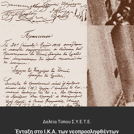
Δελτία Τύπου Σ.Υ.Ε.Τ.Ε.
Ένταξη στο Ι.Κ.Α. των νεοπροσληφθέντων