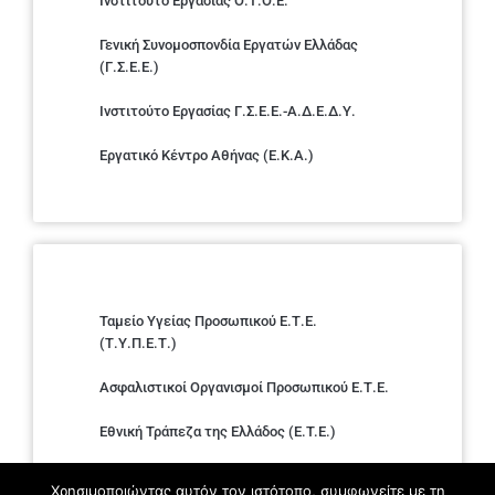
Ινστιτούτο Εργασίας Ο.Τ.Ο.Ε.
Γενική Συνομοσπονδία Εργατών Ελλάδας
(Γ.Σ.Ε.Ε.)
Ινστιτούτο Εργασίας Γ.Σ.Ε.Ε.-Α.Δ.Ε.Δ.Υ.
Εργατικό Κέντρο Αθήνας (Ε.Κ.Α.)
Ταμείο Υγείας Προσωπικού Ε.Τ.Ε.
(Τ.Υ.Π.Ε.Τ.)
Ασφαλιστικοί Οργανισμοί Προσωπικού Ε.Τ.Ε.
Εθνική Τράπεζα της Ελλάδος (E.T.E.)
Ελληνική Ένωση Τραπεζών
Χρησιμοποιώντας αυτόν τον ιστότοπο, συμφωνείτε με τη