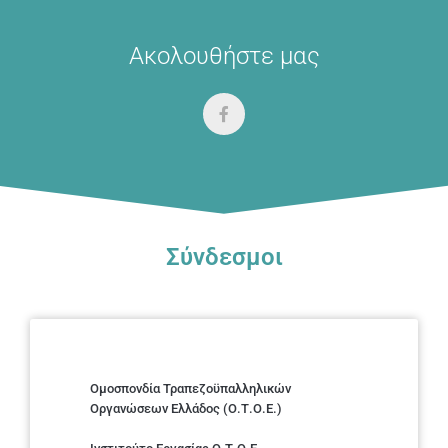
Ακολουθήστε μας
Σύνδεσμοι
Ομοσπονδία Τραπεζοϋπαλληλικών
Οργανώσεων Ελλάδος (Ο.Τ.Ο.Ε.)