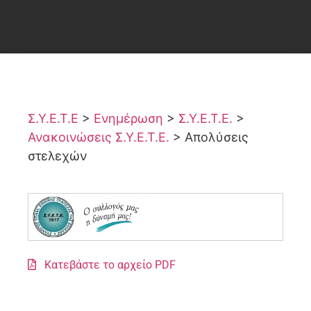
Σ.Υ.Ε.Τ.Ε
>
Ενημέρωση
>
Σ.Υ.Ε.Τ.Ε.
>
Ανακοινώσεις Σ.Υ.Ε.Τ.Ε.
>
Απολύσεις
στελεχών
Κατεβάστε το αρχείο PDF