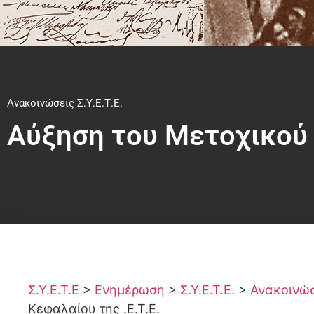
Ανακοινώσεις Σ.Υ.Ε.Τ.Ε.
Αύξηση του Μετοχικού 
Σ.Υ.Ε.Τ.Ε
>
Ενημέρωση
>
Σ.Υ.Ε.Τ.Ε.
>
Ανακοινώσε
Κεφαλαίου της .Ε.Τ.Ε.