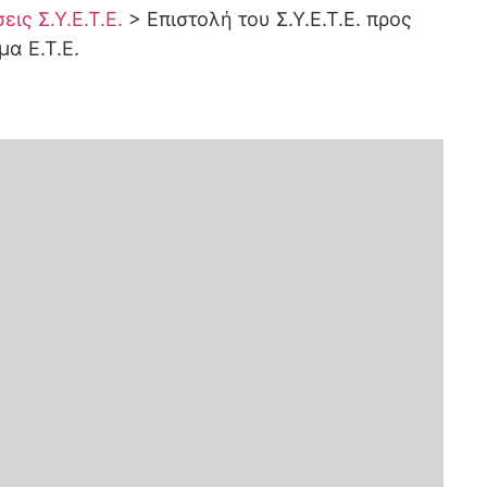
ις Σ.Υ.Ε.Τ.Ε.
>
Επιστολή του Σ.Υ.Ε.Τ.Ε. προς
α Ε.Τ.Ε.