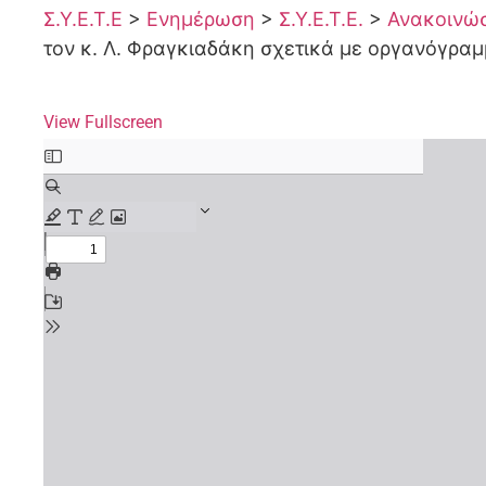
Σ.Υ.Ε.Τ.Ε
>
Ενημέρωση
>
Σ.Υ.Ε.Τ.Ε.
>
Ανακοινώσε
τον κ. Λ. Φραγκιαδάκη σχετικά με οργανόγραμμ
View Fullscreen