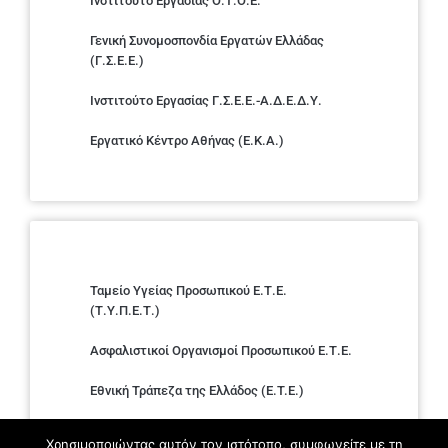
Ινστιτούτο Εργασίας Ο.Τ.Ο.Ε.
Γενική Συνομοσπονδία Εργατών Ελλάδας
(Γ.Σ.Ε.Ε.)
Ινστιτούτο Εργασίας Γ.Σ.Ε.Ε.-Α.Δ.Ε.Δ.Υ.
Εργατικό Κέντρο Αθήνας (Ε.Κ.Α.)
Ταμείο Υγείας Προσωπικού Ε.Τ.Ε.
(Τ.Υ.Π.Ε.Τ.)
Ασφαλιστικοί Οργανισμοί Προσωπικού Ε.Τ.Ε.
Εθνική Τράπεζα της Ελλάδος (E.T.E.)
Ελληνική Ένωση Τραπεζών
Χρησιμοποιώντας αυτόν τον ιστότοπο, συμφωνείτε με τη