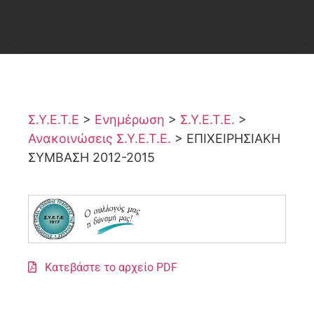
Σ.Υ.Ε.Τ.Ε
>
Ενημέρωση
>
Σ.Υ.Ε.Τ.Ε.
>
Ανακοινώσεις Σ.Υ.Ε.Τ.Ε.
>
ΕΠΙΧΕΙΡΗΣΙΑΚΗ
ΣΥΜΒΑΣΗ 2012-2015
Κατεβάστε το αρχείο PDF