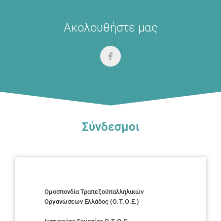
Ακολουθήστε μας
Σύνδεσμοι
Ομοσπονδία Τραπεζοϋπαλληλικών
Οργανώσεων Ελλάδος (Ο.Τ.Ο.Ε.)