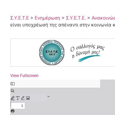
Σ.Υ.Ε.Τ.Ε
>
Ενημέρωση
>
Σ.Υ.Ε.Τ.Ε.
>
Ανακοινώσε
είναι υποχρέωσή της απέναντι στην κοινωνία 
View Fullscreen