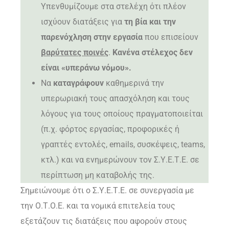
Υπενθυμίζουμε στα στελέχη ότι πλέον
ισχύουν διατάξεις για
τη βία και την
παρενόχληση στην εργασία
που επισείουν
βαρύτατες ποινές
.
Κανένα στέλεχος δεν
είναι «υπεράνω νόμου».
Να
καταγράφουν
καθημερινά την
υπερωριακή τους απασχόληση και τους
λόγους για τους οποίους πραγματοποιείται
(π.χ. φόρτος εργασίας, προφορικές ή
γραπτές εντολές, emails, συσκέψεις, teams,
κτλ.) και να ενημερώνουν τον Σ.Υ.Ε.Τ.Ε. σε
περίπτωση μη καταβολής της.
Σημειώνουμε ότι ο Σ.Υ.Ε.Τ.Ε. σε συνεργασία με
την Ο.Τ.Ο.Ε. και τα νομικά επιτελεία τους
εξετάζουν τις διατάξεις που αφορούν στους