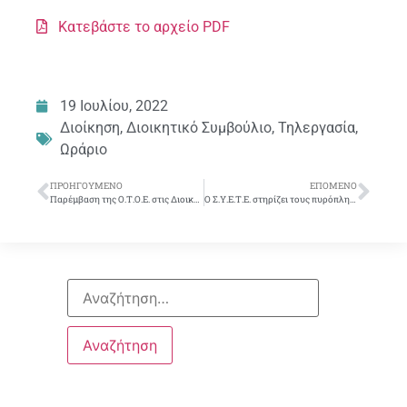
Κατεβάστε το αρχείο PDF
19 Ιουλίου, 2022
Διοίκηση
,
Διοικητικό Συμβούλιο
,
Τηλεργασία
,
Ωράριο
ΠΡΟΗΓΟΎΜΕΝΟ
ΕΠΌΜΕΝΟ
Παρέμβαση της Ο.Τ.Ο.Ε. στις Διοικήσεις των Τραπεζών για την ψηφιακή κάρτα εργασίας
Ο Σ.Υ.Ε.Τ.Ε. στηρίζει τους πυρόπληκτους συναδέλφους