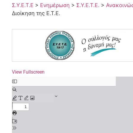
Σ.Υ.Ε.Τ.Ε
>
Ενημέρωση
>
Σ.Υ.Ε.Τ.Ε.
>
Ανακοινώσε
Διοίκηση της Ε.Τ.Ε.
View Fullscreen