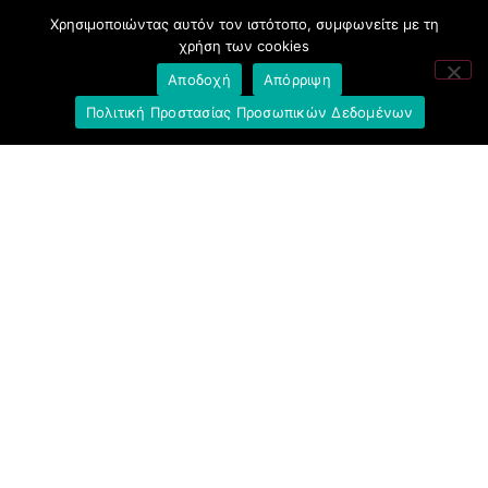
Ελληνική Ένωση Τραπεζών
Χρησιμοποιώντας αυτόν τον ιστότοπο, συμφωνείτε με τη
χρήση των cookies
Σύλλογος με παιδιά Α.με.Α. εργαζομένων και
Αποδοχή
Απόρριψη
συνταξιούχων Ε.Τ.Ε.
Πολιτική Προστασίας Προσωπικών Δεδομένων
Υπουργείο Εργασίας και Κοινωνικών
Υποθέσεων
Δημοκρατική Συνδικαλιστική Ενότητα
Εργαζομένων στην Εθνική Τράπεζα
(ΔΗ.ΣΥ.Ε.)
Ανοιχτή Γραμμή με το Συνάδελφο
Μπροστά Για Τον Συνάδελφο
Πρόταση Προοπτικής