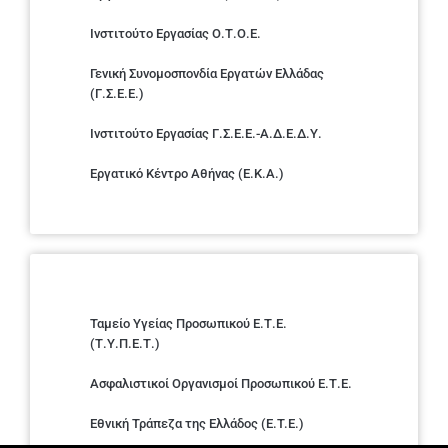
Ινστιτούτο Εργασίας Ο.Τ.Ο.Ε.
Γενική Συνομοσπονδία Εργατών Ελλάδας
(Γ.Σ.Ε.Ε.)
Ινστιτούτο Εργασίας Γ.Σ.Ε.Ε.-Α.Δ.Ε.Δ.Υ.
Εργατικό Κέντρο Αθήνας (Ε.Κ.Α.)
Ταμείο Υγείας Προσωπικού Ε.Τ.Ε.
(Τ.Υ.Π.Ε.Τ.)
Ασφαλιστικοί Οργανισμοί Προσωπικού Ε.Τ.Ε.
Εθνική Τράπεζα της Ελλάδος (E.T.E.)