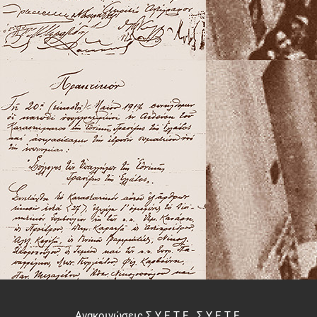
Ανακοινώσεις Σ.Υ.Ε.Τ.Ε.
,
Σ.Υ.Ε.Τ.Ε.