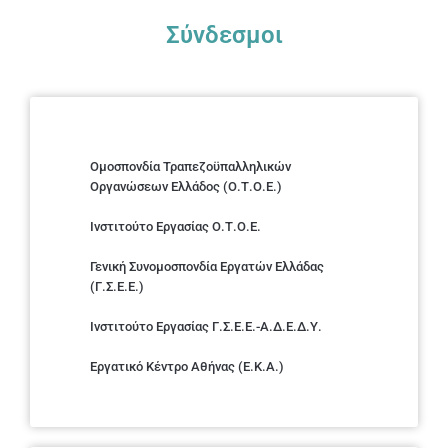
Σύνδεσμοι
Ομοσπονδία Τραπεζοϋπαλληλικών
Οργανώσεων Ελλάδος (Ο.Τ.Ο.Ε.)
Ινστιτούτο Εργασίας Ο.Τ.Ο.Ε.
Γενική Συνομοσπονδία Εργατών Ελλάδας
(Γ.Σ.Ε.Ε.)
Ινστιτούτο Εργασίας Γ.Σ.Ε.Ε.-Α.Δ.Ε.Δ.Υ.
Εργατικό Κέντρο Αθήνας (Ε.Κ.Α.)