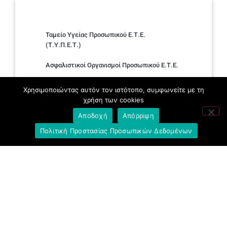
Ταμείο Υγείας Προσωπικού Ε.Τ.Ε.
(Τ.Υ.Π.Ε.Τ.)
Ασφαλιστικοί Οργανισμοί Προσωπικού Ε.Τ.Ε.
Εθνική Τράπεζα της Ελλάδος (E.T.E.)
Χρησιμοποιώντας αυτόν τον ιστότοπο, συμφωνείτε με τη
χρήση των cookies
Ελληνική Ένωση Τραπεζών
Αποδοχή
Απόρριψη
Σύλλογος με παιδιά Α.με.Α. εργαζομένων και
Πολιτική Προστασίας Προσωπικών Δεδομένων
συνταξιούχων Ε.Τ.Ε.
Υπουργείο Εργασίας και Κοινωνικών
Υποθέσεων