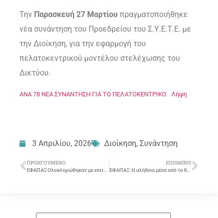
Την
Παρασκευή 27 Μαρτίου
πραγματοποιήθηκε
νέα συνάντηση του Προεδρείου του Σ.Υ.Ε.Τ.Ε. με
την Διοίκηση, για την εφαρμογή του
πελατοκεντρικού μοντέλου στελέχωσης του
Δικτύου.
ΑΝΑ 78 ΝΕΑ ΣΥΝΑΝΤΗΣΗ ΓΙΑ ΤΟ ΠΕΛΑΤΟΚΕΝΤΡΙΚΟ
Λήψη
3 Απριλίου, 2026
Διοίκηση
,
Συνάντηση
ΠΡΟΗΓΟΎΜΕΝΟ
ΕΠΌΜΕΝΟ
ΕΦΑΠΑΞ Ολοκληρώθηκαν με επιτυχία οι διαδικασίες μετατροπής σε Επαγγελματικό Ταμείο
ΕΦΑΠΑΞ: Η αλήθεια μέσα από τα θεσμικά κείμενα