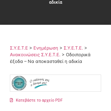
αδικία
Σ.Υ.Ε.Τ.Ε
>
Ενημέρωση
>
Σ.Υ.Ε.Τ.Ε.
>
Ανακοινώσεις Σ.Υ.Ε.Τ.Ε.
>
Οδοιπορικά
έξοδα – Να αποκασταθεί η αδικία
Κατεβάστε το αρχείο PDF