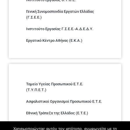
Γενική Συνομοσπονδία Εργατών Ελλάδας
(Γ.Σ.Ε.Ε.)
Ινστιτούτο Εργασίας Γ.Σ.Ε.Ε.-Α.Δ.Ε.Δ.Υ.
Εργατικό Κέντρο Αθήνας (Ε.Κ.Α.)
Ταμείο Υγείας Προσωπικού Ε.Τ.Ε.
(Τ.Υ.Π.Ε.Τ.)
Ασφαλιστικοί Οργανισμοί Προσωπικού Ε.Τ.Ε.
Εθνική Τράπεζα της Ελλάδος (E.T.E.)
Ελληνική Ένωση Τραπεζών
Χρησιμοποιώντας αυτόν τον ιστότοπο, συμφωνείτε με τη