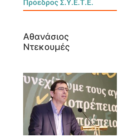
Πρόεδρος Σ.Υ.Ε.Τ.Ε.
Αθανάσιος
Ντεκουμές