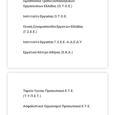
Ομοσπονδία Τραπεζοϋπαλληλικών
Οργανώσεων Ελλάδος (Ο.Τ.Ο.Ε.)
Ινστιτούτο Εργασίας Ο.Τ.Ο.Ε.
Γενική Συνομοσπονδία Εργατών Ελλάδας
(Γ.Σ.Ε.Ε.)
Ινστιτούτο Εργασίας Γ.Σ.Ε.Ε.-Α.Δ.Ε.Δ.Υ.
Εργατικό Κέντρο Αθήνας (Ε.Κ.Α.)
Ταμείο Υγείας Προσωπικού Ε.Τ.Ε.
(Τ.Υ.Π.Ε.Τ.)
Ασφαλιστικοί Οργανισμοί Προσωπικού Ε.Τ.Ε.