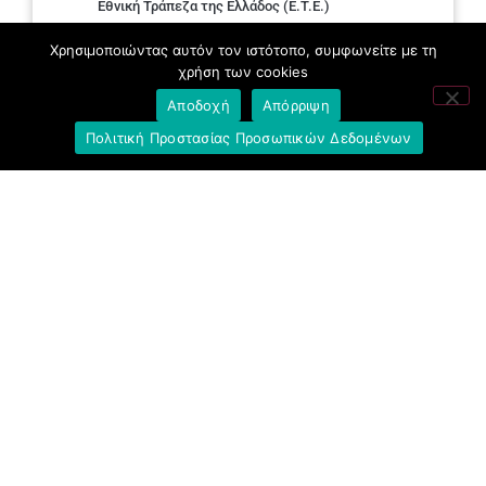
Εθνική Τράπεζα της Ελλάδος (E.T.E.)
Ελληνική Ένωση Τραπεζών
Χρησιμοποιώντας αυτόν τον ιστότοπο, συμφωνείτε με τη
χρήση των cookies
Σύλλογος με παιδιά Α.με.Α. εργαζομένων και
Αποδοχή
Απόρριψη
συνταξιούχων Ε.Τ.Ε.
Πολιτική Προστασίας Προσωπικών Δεδομένων
Υπουργείο Εργασίας και Κοινωνικών
Υποθέσεων
Δημοκρατική Συνδικαλιστική Ενότητα
Εργαζομένων στην Εθνική Τράπεζα
(ΔΗ.ΣΥ.Ε.)
Ανοιχτή Γραμμή με το Συνάδελφο
Μπροστά Για Τον Συνάδελφο