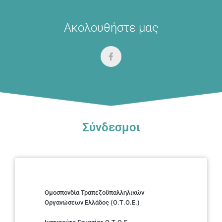
Ακολουθήστε μας
Σύνδεσμοι
Ομοσπονδία Τραπεζοϋπαλληλικών
Οργανώσεων Ελλάδος (Ο.Τ.Ο.Ε.)