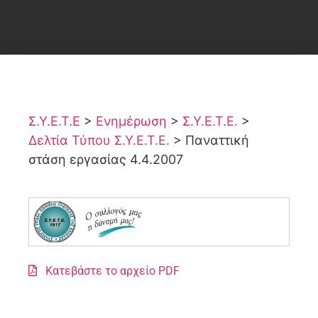
Σ.Υ.Ε.Τ.Ε
>
Ενημέρωση
>
Σ.Υ.Ε.Τ.Ε.
>
Δελτία Τύπου Σ.Υ.Ε.Τ.Ε.
>
Παναττική
στάση εργασίας 4.4.2007
Κατεβάστε το αρχείο PDF