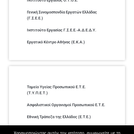
Ινστιτούτο Εργασίας Ο.Τ.Ο.Ε.
Γενική Συνομοσπονδία Εργατών Ελλάδας
(Γ.Σ.Ε.Ε.)
Ινστιτούτο Εργασίας Γ.Σ.Ε.Ε.-Α.Δ.Ε.Δ.Υ.
Εργατικό Κέντρο Αθήνας (Ε.Κ.Α.)
Ταμείο Υγείας Προσωπικού Ε.Τ.Ε.
(Τ.Υ.Π.Ε.Τ.)
Ασφαλιστικοί Οργανισμοί Προσωπικού Ε.Τ.Ε.
Εθνική Τράπεζα της Ελλάδος (E.T.E.)
Ελληνική Ένωση Τραπεζών
Χρησιμοποιώντας αυτόν τον ιστότοπο, συμφωνείτε με τη