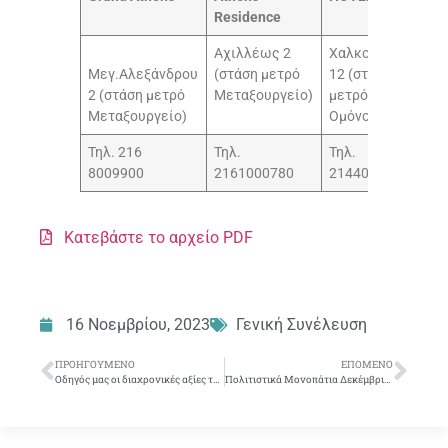
Residence
Αχιλλέως 2
Χαλκοκονδύλη
Μεγ.Αλεξάνδρου
(στάση μετρό
12 (στάση
2 (στάση μετρό
Μεταξουργείο)
μετρό & ΗΣΑΠ
Μεταξουργείο)
Ομόνοια)
Τηλ. 216
Τηλ.
Τηλ.
8009900
2161000780
2144086600
Κατεβάστε το αρχείο PDF
16 Νοεμβρίου, 2023
Γενική Συνέλευση
ΠΡΟΗΓΟΎΜΕΝΟ
ΕΠΌΜΕΝΟ
Οδηγός μας οι διαχρονικές αξίες της εξέγερσης του Πολυτεχνείου
Πολιτιστικά Μονοπάτια Δεκέμβριος 2023