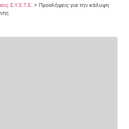
ις Σ.Υ.Ε.Τ.Ε.
>
Προσλήψεις για την κάλυψη
ύνης